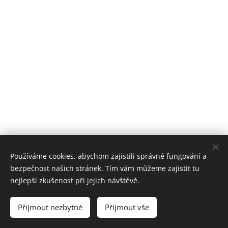
Používáme cookies, abychom zajistili správné fungování a
bezpečnost našich stránek. Tím vám můžeme zajistit tu
nejlepší zkušenost při jejich návštěvě.
Obrázky poskytl
Pexels
Přijmout nezbytné
Přijmout vše
Cookies