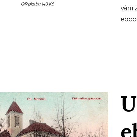
QR platba 149 Kč
vám z
ebook
U
e