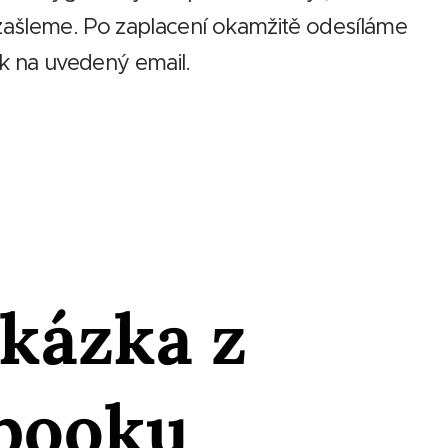
ašleme. Po zaplacení okamžitě odesíláme
 na uvedený email.
kázka z
booku