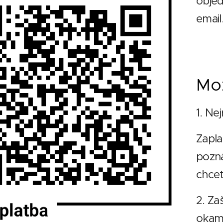
obje
email
Mož
1. Nej
Zapla
pozná
chcet
2. Za
okamž