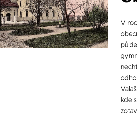
V roc
obecn
půjde
gymná
necht
odhod
Valaš
kde s
zotav