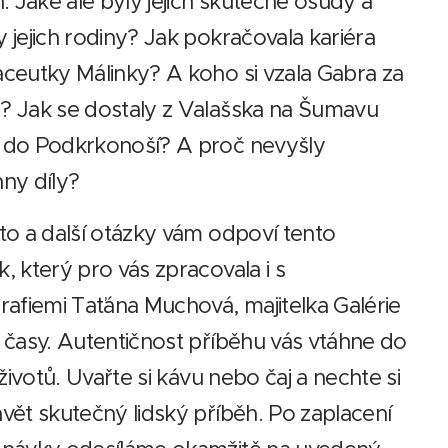
h. Jaké ale byly jejich skutečné osudy a
 jejich rodiny? Jak pokračovala kariéra
ceutky Málinky? A koho si vzala Gabra za
 Jak se dostaly z Valašska na Šumavu
 do Podkrkonoší? A proč nevyšly
ny díly?
to a další otázky vám odpoví tento
, který pro vás zpracovala i s
rafiemi Taťána Muchová, majitelka Galérie
 časy. Autentičnost příběhu vás vtáhne do
h životů. Uvařte si kávu nebo čaj a nechte si
vět skutečný lidský příběh. Po zaplacení