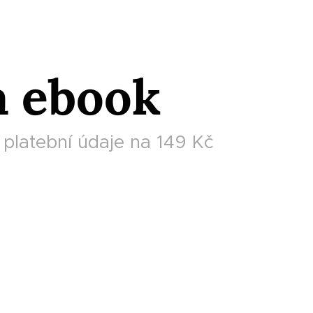
a ebook
platební údaje na 149 Kč