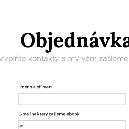
Objednávk
Vyplňte kontakty a my vám zašleme 
Jméno a příjmení
E-mail na který zašleme ebook