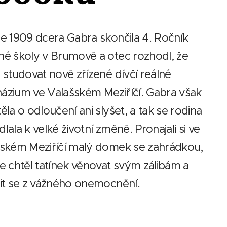
e 1909 dcera Gabra skončila 4. Ročník
é školy v Brumově a otec rozhodl, že
 studovat nově zřízené dívčí reálné
zium ve Valašském Meziříčí. Gabra však
ěla o odloučení ani slyšet, a tak se rodina
lala k velké životní změně. Pronajali si ve
ském Meziříčí malý domek se zahrádkou,
e chtěl tatínek věnovat svým zálibám a
it se z vážného onemocnění.