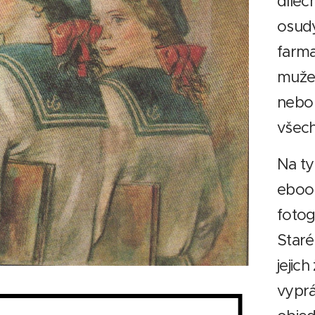
dílec
osudy
farma
muže?
nebo
všech
Na ty
ebook
fotog
Staré
jejic
vyprá