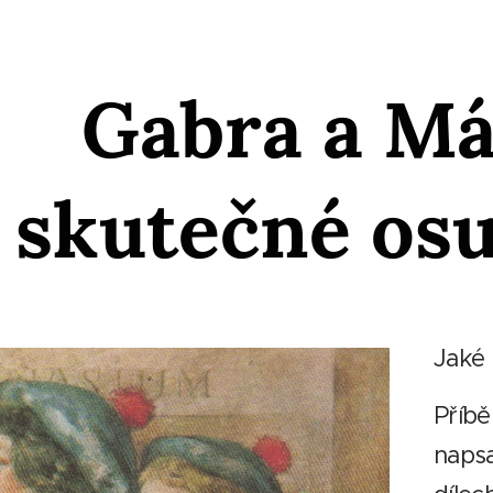
Gabra a M
skutečné os
Jaké 
Příbě
napsa