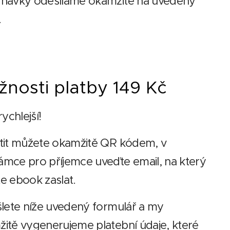
dnávky odesíláme okamžitě na uvedený
.
nosti platby 149 Kč
rychlejší!
tit můžete okamžitě QR kódem, v
mce pro příjemce uveďte email, na který
e ebook zaslat.
šlete níže uvedený formulář a my
itě vygenerujeme platební údaje, které